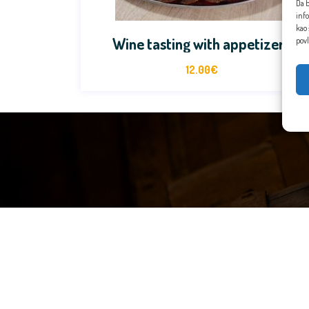
Da b
inf
kao 
Wine tasting with appetizers
povl
12.00
€