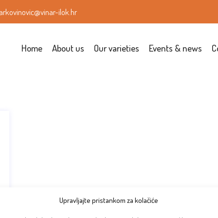
arkovinovic@vinar-ilok.hr
Home
About us
Our varieties
Events & news
C
Upravljajte pristankom za kolačiće