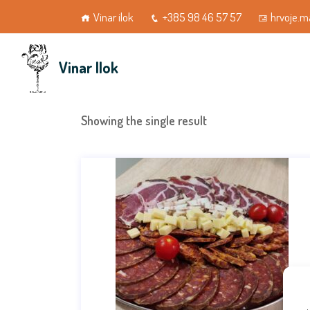
Vinar ilok
+385 98 46 57 57
hrvoje.m
Vinar Ilok
Showing the single result