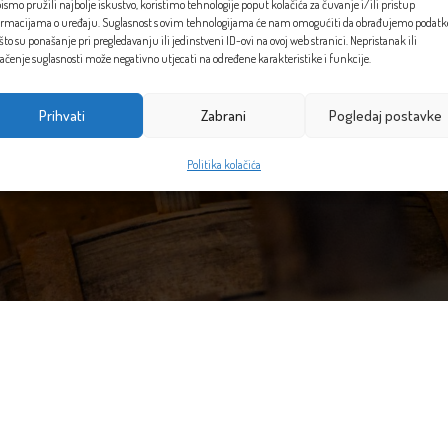
ismo pružili najbolje iskustvo, koristimo tehnologije poput kolačića za čuvanje i/ili pristup
ormacijama o uređaju. Suglasnost s ovim tehnologijama će nam omogućiti da obrađujemo podatk
što su ponašanje pri pregledavanju ili jedinstveni ID-ovi na ovoj web stranici. Nepristanak ili
ačenje suglasnosti može negativno utjecati na određene karakteristike i funkcije.
Prihvati
Zabrani
Pogledaj postavke
Politika kolačića