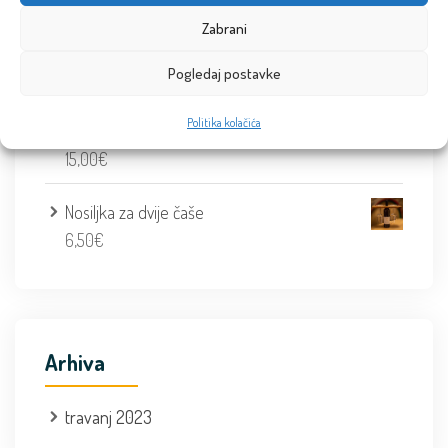
Zabrani
Traminac IBPB 2018 0,375l
Pogledaj postavke
40,00
€
Politika kolačića
Rose 2019 0,75l
15,00
€
Nosiljka za dvije čaše
6,50
€
Arhiva
travanj 2023