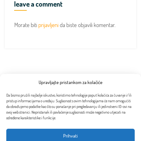
leave a comment
Morate biti
prijavljeni
da biste objavili komentar.
Upravljajte pristankom za kolačiće
Proizvodi
Da bismo pružili najbolje iskustvo, koristimo tehnologije poput kolačića za čuvanje i/ili
pristup informacijama o uređaju. Suglasnost s ovim tehnologijama će nam omogućiti
Traminac IBB 2019. 0,5l
da obrađujemo podatke kao što su ponašanje pri pregledavanju ili jedinstveni ID-ovi na
ovoj web stranici. Nepristanak ili povlačenje suglasnosti može negativno utjecati na
25,00
€
određene karakteristike i funkcije.
Degustacija uz domaće zalogajčiće
Prihvati
12,00
€