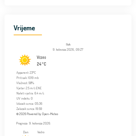
Vrijeme
Ilok
9. kolovoza 2026., 09:27
Vedro
24°C
Apparent: 23°C
Pritisak: 1019 mb
Vlažnost: 58%
Vjetar: 2.5 m/s ENE
Naleti vjetra: 6.4 m/s
UV indeks: 0
Izlazak sunca: 05:36
Zalazak sunca: 19:59
© 2026 Powered by Open-Meteo
Prognoza
9. kolovoza 2026.
Dan
Vedro