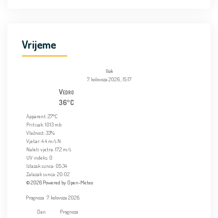
Vrijeme
Ilok
7. kolovoza 2026., 15:17
Vedro
36°C
Apparent: 27°C
Pritisak: 1013 mb
Vlažnost: 33%
Vjetar: 4.4 m/s N
Naleti vjetra: 17.2 m/s
UV indeks: 0
Izlazak sunca: 05:34
Zalazak sunca: 20:02
© 2026 Powered by Open-Meteo
Prognoza
7. kolovoza 2026.
Dan
Prognoza