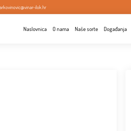
arkovinovic@vinar-ilok.hr
Naslovnica
O nama
Naše sorte
Događanja