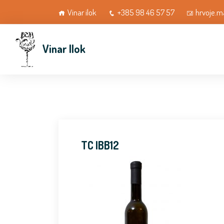
Vinar ilok
+385 98 46 57 57
hrvoje.m
Vinar Ilok
TC IBB12