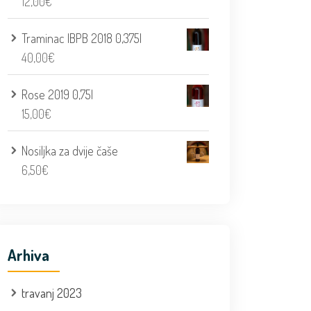
12,00
€
Traminac IBPB 2018 0,375l
40,00
€
Rose 2019 0,75l
15,00
€
Nosiljka za dvije čaše
6,50
€
Arhiva
travanj 2023