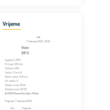
Vrijeme
Ilok
7. kolovoza 2026., 05:19
Vedro
26°C
Apparent: 26°C
Pritisak: 1012 mb
Vlažnost: 45%
Vjetar: 1.3 m/s N
Naleti vjetra: 14.8 m/s
UV indeks: 0
Izlazak sunca: 05:34
Zalazak sunca: 20:02
© 2026 Powered by Open-Meteo
Prognoza
7. kolovoza 2026.
Dan
Prognoza