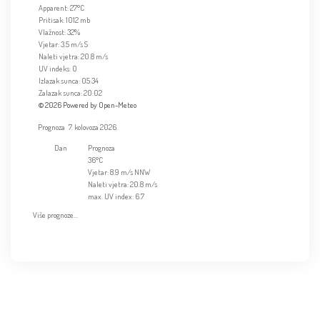
Apparent: 27°C
Pritisak: 1012 mb
Vlažnost: 32%
Vjetar: 3.5 m/s S
Naleti vjetra: 20.8 m/s
UV indeks: 0
Izlazak sunca: 05:34
Zalazak sunca: 20:02
© 2026 Powered by Open-Meteo
Prognoza
7. kolovoza 2026.
Dan
Prognoza
36°C
Vjetar: 8.9 m/s NNW
Naleti vjetra: 20.8 m/s
max. UV index: 6.7
Više prognoze...