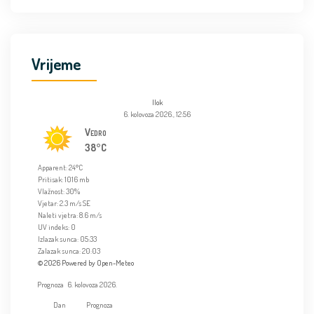
Vrijeme
Ilok
6. kolovoza 2026., 12:56
Vedro
38°C
Apparent: 24°C
Pritisak: 1016 mb
Vlažnost: 30%
Vjetar: 2.3 m/s SE
Naleti vjetra: 8.6 m/s
UV indeks: 0
Izlazak sunca: 05:33
Zalazak sunca: 20:03
© 2026 Powered by Open-Meteo
Prognoza
6. kolovoza 2026.
Dan
Prognoza