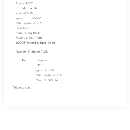
Apparent: 27°C
Pritisak: 1014 mb
Vlažnost: 50%
Vjetar: 3.3 m/s NNW
Naleti vjetra: 7.9 m/s
UV indeks: 0
Izlazak sunca: 05:35
Zalazak sunca: 20:00
© 2026 Powered by Open-Meteo
Prognoza
8. kolovoza 2026.
Dan
Prognoza
33°C
Vjetar: 4 m/s N
Naleti vjetra: 7.9 m/s
max. UV index: 6.7
Više prognoze...