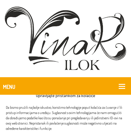
Upravljajte pristankom za kolačiće
Showing the single result
Da bismo pružili najbolje iskustvo, koristimo tehnologije poput kolačića za čuvanje i/ili
pristup informacijama o uređaju. Suglasnost s ovim tehnologijama će nam omogućiti
da obrađujemo podatke kao što su ponašanje pri pregledavanju ili jedinstveni ID-ovi na
ovoj web stranici. Nepristanak ili povlačenje suglasnosti može negativno utjecati na
određene karakteristike i funkcije.