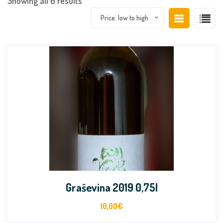
Showing all 6 results
Price: low to high
Graševina 2019 0,75l
10,00
€