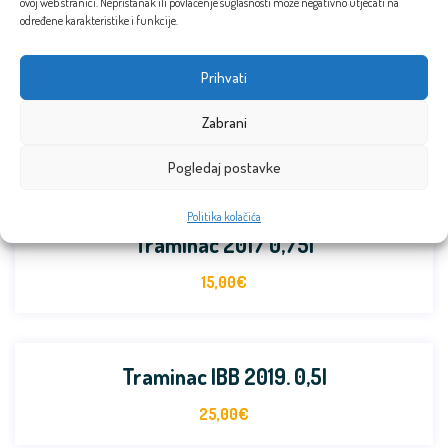
ovoj web stranici. Nepristanak ili povlačenje suglasnosti može negativno utjecati na
određene karakteristike i funkcije.
Prihvati
Zabrani
Pogledaj postavke
Politika kolačića
Traminac 2017 0,75l
15,00
€
Traminac IBB 2019. 0,5l
25,00
€