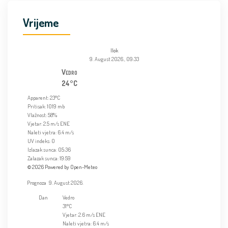
Vrijeme
Ilok
9. August 2026., 09:33
Vedro
24°C
Apparent: 23°C
Pritisak: 1019 mb
Vlažnost: 58%
Vjetar: 2.5 m/s ENE
Naleti vjetra: 6.4 m/s
UV indeks: 0
Izlazak sunca: 05:36
Zalazak sunca: 19:59
© 2026 Powered by Open-Meteo
Prognoza
9. August 2026.
Dan
Vedro
31°C
Vjetar: 2.6 m/s ENE
Naleti vjetra: 6.4 m/s